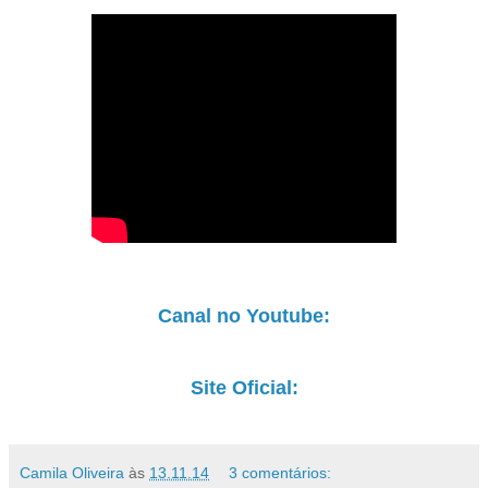
Canal no Youtube:
Site Oficial:
Camila Oliveira
às
13.11.14
3 comentários: