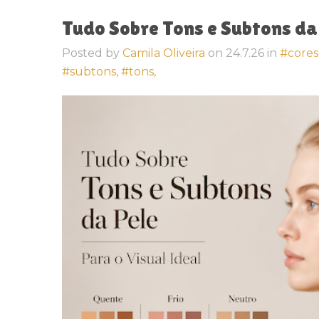
Tudo Sobre Tons e Subtons da 
Posted by
Camila Oliveira
on
24.7.26
in
#cores
#subtons,
#tons,