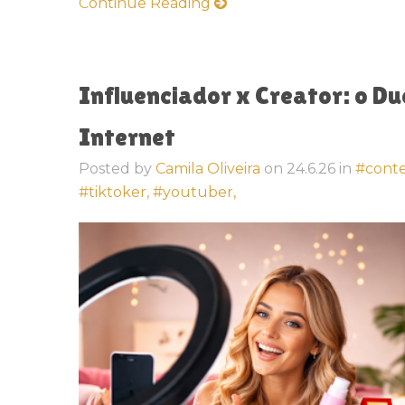
Continue Reading
Influenciador x Creator: o Due
Internet
Posted by
Camila Oliveira
on
24.6.26
in
#cont
#tiktoker,
#youtuber,