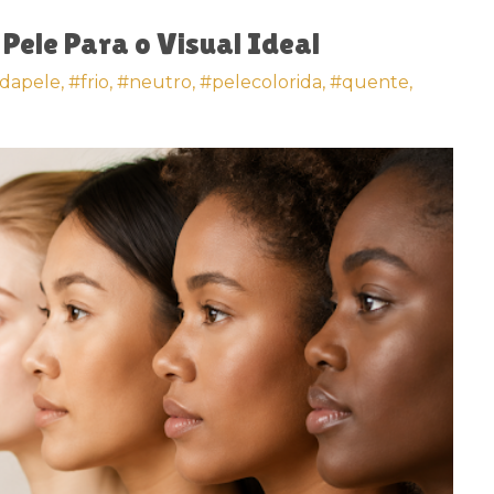
Pele Para o Visual Ideal
dapele,
#frio,
#neutro,
#pelecolorida,
#quente,