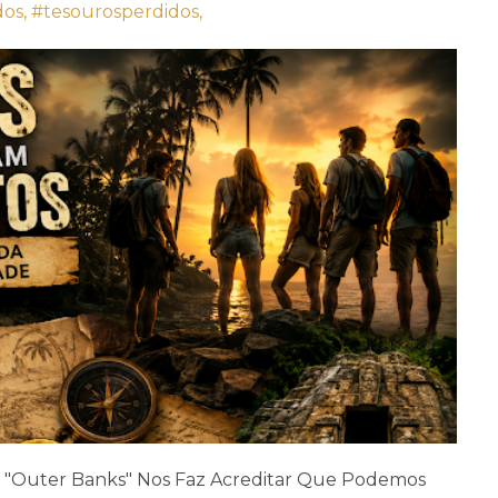
dos,
#tesourosperdidos,
 E "Outer Banks" Nos Faz Acreditar Que Podemos