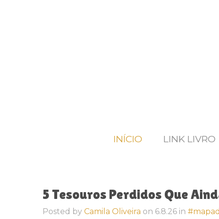
INÍCIO
LINK LIVRO
5 Tesouros Perdidos Que Ainda
Posted by
Camila Oliveira
on
6.8.26
in
#mapad