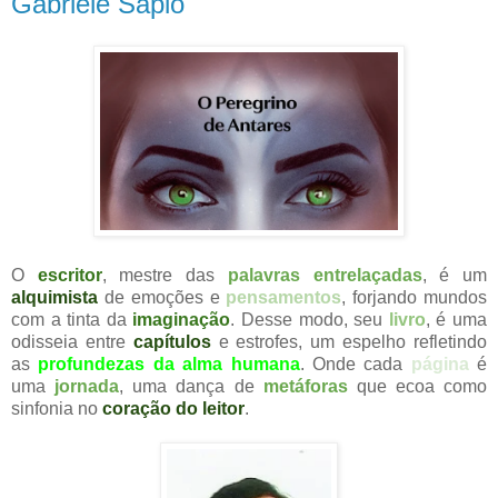
Gabriele Sapio
O
escritor
, mestre das
palavras entrelaçadas
, é um
alquimista
de emoções e
pensamentos
, forjando mundos
com a tinta da
imaginação
. Desse modo, seu
livro
, é uma
odisseia entre
capítulos
e estrofes, um espelho refletindo
as
profundezas da alma humana
. Onde cada
página
é
uma
jornada
, uma dança de
metáforas
que ecoa como
sinfonia no
coração do leitor
.