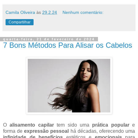
Camila Oliveira
às
29.2.24
Nenhum comentário:
Compartilhar
quarta-feira, 21 de fevereiro de 2024
7 Bons Métodos Para Alisar os Cabelos
O
alisamento capilar
tem sido uma
prática popular
e
forma de
expressão pessoal
há décadas, oferecendo uma
infinidade de benefícios
estéticos e
emocionais
para