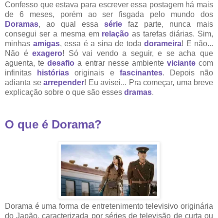
Confesso que estava para escrever essa postagem há mais
de 6 meses, porém ao ser fisgada pelo mundo dos
Doramas
, ao qual essa
série
faz parte, nunca mais
consegui ser a mesma em
relação
as tarefas diárias. Sim,
minhas
amigas
, essa é a sina de toda
dorameira
! E não...
Não é
exagero
! Só vai vendo a seguir, e se acha que
aguenta, te
desafio
a entrar nesse ambiente
viciante
com
infinitas
histórias
originais e
fascinantes
. Depois não
adianta se
arrepender
! Eu avisei... Pra começar, uma breve
explicação sobre o que são esses
dramas
.
O que é Dorama?
Dorama é uma forma de entretenimento televisivo originária
do Japão, caracterizada por séries de televisão de curta ou