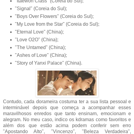
"Itaewon Class" (Coreia do Sul);
"Signal" (Coreia do Sul);
"Boys Over Flowers" (Coreia do Sul);
"My Love from the Star" (Coreia do Sul);
"Eternal Love" (China);
"Love O2O" (China);
"The Untamed" (China);
"Ashes of Love" (China);
"Story of Yanxi Palace" (China).
Contudo, cada dorameira costuma ter a sua lista pessoal e
interminável depois que começa a acompanhar esses
maravilhosos enredos que tanto ensinam, emocionam e
alegram. No meu caso, indico os kdramas como favoritos e
além dos que estão acima podem conferir sem erro
"Apostando Alto", "Vincenzo", "Beleza Verdadeira",