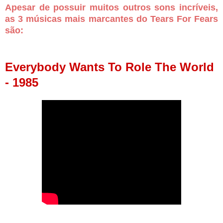
Apesar de possuir muitos outros sons incríveis,
as 3 músicas mais marcantes do Tears For Fears
são:
Everybody Wants To Role The World
- 1985