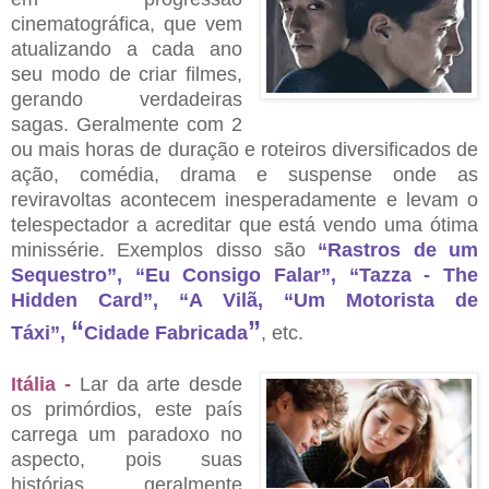
cinematográfica, que vem
atualizando a cada ano
seu modo de criar filmes,
gerando verdadeiras
sagas. Geralmente com 2
ou mais horas de duração e roteiros diversificados de
ação, comédia, drama e suspense onde as
reviravoltas acontecem inesperadamente e levam o
telespectador a acreditar que está vendo uma ótima
minissérie. Exemplos disso são
“
Rastros de um
Sequestro
”
,
“
Eu Consigo Falar
”
,
“
Tazza - The
Hidden Card
”
,
“
A Vilã,
“
Um Motorista de
“
”
Táxi
”,
Cidade Fabricada
, etc.
Itália -
Lar da arte desde
os primórdios, este país
carrega um paradoxo no
aspecto, pois suas
histórias geralmente