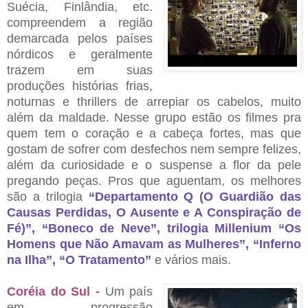
Suécia, Finlândia, etc.
compreendem a região
demarcada pelos países
nórdicos e geralmente
trazem em suas
produções histórias frias,
noturnas e thrillers de arrepiar os cabelos, muito
além da maldade. Nesse grupo estão os filmes pra
quem tem o coração e a cabeça fortes, mas que
gostam de sofrer com desfechos nem sempre felizes,
além da curiosidade e o suspense a flor da pele
pregando peças. Pros que aguentam, os melhores
são a trilogia
“
Departamento Q (O Guardião das
Causas Perdidas, O Ausente e A Conspiração de
Fé
)
”
,
“
Boneco de Neve
”
, trilogia Millenium
“
Os
Homens que Não Amavam as Mulheres
”
,
“
Inferno
na Ilha
”
,
“
O Tratamento
”
e vários mais.
Coréia do Sul -
Um país
em progressão