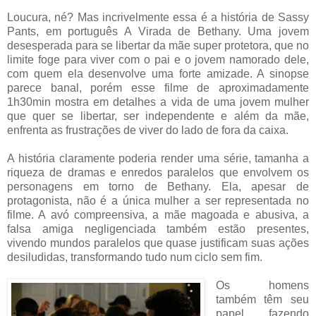
Loucura, né? Mas incrivelmente essa é a história de Sassy
Pants, em português A Virada de Bethany. Uma jovem
desesperada para se libertar da mãe super protetora, que no
limite foge para viver com o pai e o jovem namorado dele,
com quem ela desenvolve uma forte amizade. A sinopse
parece banal, porém esse filme de aproximadamente
1h3
0min mostra em detalhes a vida de uma jovem mulher
que quer se libertar, ser independente e além da mãe,
enfrenta as frustrações de viver do lado de fora da caixa.
A história claramente poderia render uma série, tamanha a
riqueza de dramas e enredos paralelos que envolvem os
personagens em torno de Bethany. Ela, apesar de
protagonista, não é a única mulher a ser representada no
filme. A avó compreensiva, a mãe magoada e abusiva, a
falsa amiga negligenciada também estão presentes,
vivendo mundos paralelos que quase justificam suas ações
desiludidas, transformando tudo num ciclo sem fim.
Os homens
também têm seu
papel, fazendo