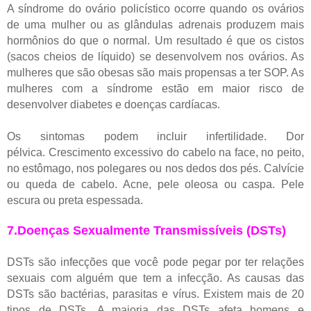
A síndrome do ovário policístico ocorre quando os ovários
de uma mulher ou as glândulas adrenais produzem mais
hormônios do que o normal. Um resultado é que os cistos
(sacos cheios de líquido) se desenvolvem nos ovários. As
mulheres que são obesas são mais propensas a ter SOP. As
mulheres com a síndrome estão em maior risco de
desenvolver diabetes e doenças cardíacas.
Os sintomas podem incluir i
nfertilidade.
Dor
pélvica.
Crescimento excessivo do cabelo na face, no peito,
no estômago, nos polegares ou nos dedos dos pés.
Calvície
ou queda de cabelo.
Acne, pele oleosa ou caspa.
Pele
escura ou preta espessada.
7.Doenças Sexualmente Transmissíveis (DSTs)
DSTs são infecções que você pode pegar por ter relações
sexuais com alguém que tem a infecção. As causas das
DSTs são bactérias, parasitas e vírus. Existem mais de 20
tipos de DSTs.
A maioria das DSTs afeta homens e