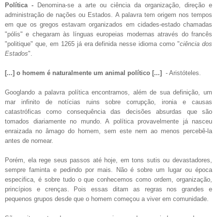
Política -
Denomina-se a arte ou ciência da organização, direção e
administração de nações ou Estados. A palavra tem origem nos tempos
em que os gregos estavam organizados em cidades-estado chamadas
"pólis" e chegaram às línguas europeias modernas através do francês
"politique" que, em 1265 já era definida nesse idioma como "
ciência dos
Estados
".
[...] o homem é naturalmente um animal político [...]
- Aristóteles.
Googlando a palavra política encontramos, além de sua definição, um
mar infinito de notícias ruins sobre corrupção, ironia e causas
catastróficas como consequência das decisões absurdas que são
tomados diariamente no mundo. A política provavelmente já nasceu
enraizada no âmago do homem, sem este nem ao menos percebê-la
antes de nomear.
Porém, ela rege seus passos até hoje, em tons sutis ou devastadores,
sempre faminta e pedindo por mais. Não é sobre um lugar ou época
especifica, é sobre tudo o que conhecemos como ordem, organização,
princípios e crenças. Pois essas ditam as regras nos grandes e
pequenos grupos desde que o homem começou a viver em comunidade.