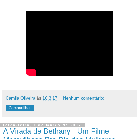
Camila Oliveira
às
16.3.17
Nenhum comentário:
Compartilhar
terça-feira, 7 de março de 2017
A Virada de Bethany - Um Filme