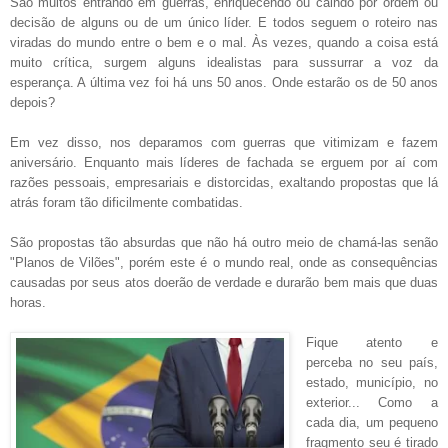
São muitos entrando em guerras, enriquecendo ou caindo por ordem ou
decisão de alguns ou de um único líder. E todos seguem o roteiro nas
viradas do mundo entre o bem e o mal. Às vezes, quando a coisa está
muito crítica, surgem alguns idealistas para sussurrar a voz da
esperança. A última vez foi há uns 50 anos. Onde estarão os de 50 anos
depois?
Em vez disso, nos deparamos com guerras que vitimizam e fazem
aniversário. Enquanto mais líderes de fachada se erguem por aí com
razões pessoais, empresariais e distorcidas, exaltando propostas que lá
atrás foram tão dificilmente combatidas.
São propostas tão absurdas que não há outro meio de chamá-las senão
"Planos de Vilões", porém este é o mundo real, onde as consequências
causadas por seus atos doerão de verdade e durarão bem mais que duas
horas.
Fique atento e
perceba no seu país,
estado, município, no
exterior... Como a
cada dia, um pequeno
fragmento seu é tirado