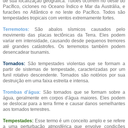
de sua localização geográfica. Tufões ocorrem no oeste do
Pacífico, ciclones no Oceano Índico e Mar da Austrália, e
furacões no Atlântico e no leste do Pacífico. Todos são
tempestades tropicais com ventos extremamente fortes.
Terremotos:
São abalos sísmicos causados pelo
movimento das placas tectônicas da Terra. Eles podem
variar em intensidade, causando desde pequenos tremores
até grandes catástrofes. Os terremotos também podem
desencadear tsunamis.
Tornados:
São tempestades violentas que se formam a
partir de sistemas de tempestade, caracterizadas por um
funil rotativo descendente. Tornados são notórios por sua
destruição em uma faixa estreita e intensa.
Trombas d'água:
São tornados que se formam sobre a
água, geralmente em corpos d'água maiores. Eles podem
se deslocar para a terra firme e causar danos semelhantes
aos tornados terrestres.
Tempestades:
Esse termo é um conceito amplo e se refere
a uma perturbação atmosférica que envolve condições