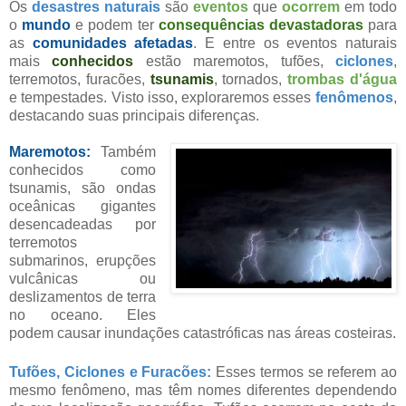
Os
desastres naturais
são
eventos
que
ocorrem
em todo
o
mundo
e podem ter
consequências devastadoras
para
as
comunidades afetadas
. E entre os eventos naturais
mais
conhecidos
estão maremotos, tufões,
ciclones
,
terremotos, furacões,
tsunamis
, tornados,
trombas d'água
e tempestades. Visto isso, exploraremos esses
fenômenos
,
destacando suas principais diferenças.
Maremotos:
Também
conhecidos como
tsunamis, são ondas
oceânicas gigantes
desencadeadas por
terremotos
submarinos, erupções
vulcânicas ou
deslizamentos de terra
no oceano. Eles
podem causar inundações catastróficas nas áreas costeiras.
Tufões, Ciclones e Furacões:
Esses termos se referem ao
mesmo fenômeno, mas têm nomes diferentes dependendo