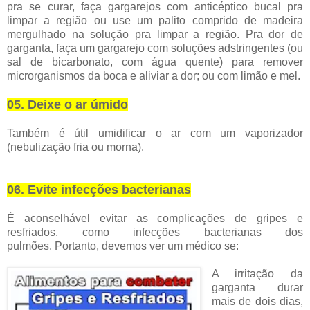
pra se curar, faça gargarejos com anticéptico bucal pra
limpar a região ou use um palito comprido de madeira
mergulhado na solução pra limpar a região.
Pra dor de
garganta, faça um gargarejo com soluções adstringentes (ou
sal de bicarbonato, com água quente) para remover
microrganismos da boca e aliviar a dor; ou com limão e mel.
05. Deixe o ar úmido
Também é útil umidificar o ar com um vaporizador
(nebulização fria ou morna).
06. Evite infecções bacterianas
É aconselhável evitar as complicações de gripes e
resfriados, como infecções bacterianas dos
pulmões.
Portanto, devemos ver um médico se:
A irritação da
garganta durar
mais de dois dias,