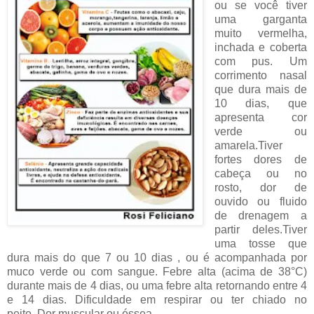
ou se você tiver
uma garganta
muito vermelha,
inchada e coberta
com pus.
Um
corrimento nasal
que dura mais de
10 dias, que
apresenta cor
verde ou
amarela.
Tiver
fortes dores de
cabeça ou no
rosto, dor de
ouvido ou fluido
de drenagem a
partir deles.
Tiver
uma tosse que
dura mais do que 7 ou 10 dias , ou é acompanhada por
muco verde ou com sangue.
Febre alta (acima de 38°C)
durante mais de 4 dias, ou uma febre alta retornando entre 4
e 14 dias.
Dificuldade em respirar ou ter chiado no
peito.
Dor muscular ou óssea.