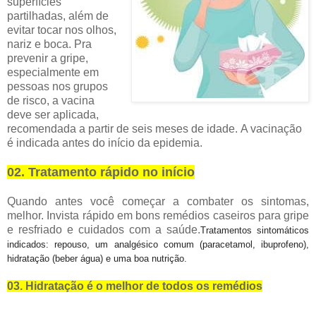
superfícies
partilhadas, além de
evitar tocar nos olhos,
nariz e boca.
Pra
prevenir a gripe,
especialmente em
pessoas nos grupos
de risco, a vacina
deve ser aplicada,
recomendada a partir de seis meses de idade.
A vacinação
é indicada antes do início da epidemia.
02. Tratamento rápido no início
Quando antes você começar a combater os sintomas,
melhor.
Invista rápido em bons
remédios caseiros para gripe
e resfriado
e cuidados com a saúde.
Tratamentos sintomáticos
indicados: repouso, um analgésico comum (paracetamol, ibuprofeno),
hidratação (beber água) e uma boa nutrição.
03. Hidratação é o melhor de todos os remédios