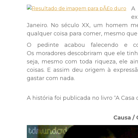
e
Janeiro
. No
século XX
, um homem
me
qualquer coisa para comer
, mesmo que
O pedinte acabou falecendo e co
Os
moradores descobriram
que ele tin
seja, mesmo com toda riqueza, ele ain
coisas. E assim deu
origem à express
gastar com nada.
A história foi publicada no livro “A Cas
Causa /