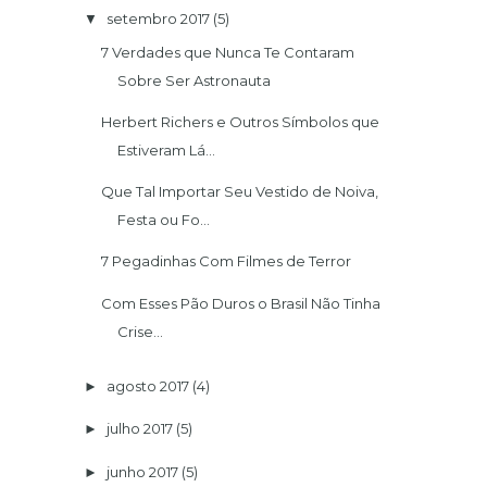
setembro 2017
(5)
▼
7 Verdades que Nunca Te Contaram
Sobre Ser Astronauta
Herbert Richers e Outros Símbolos que
Estiveram Lá...
Que Tal Importar Seu Vestido de Noiva,
Festa ou Fo...
7 Pegadinhas Com Filmes de Terror
Com Esses Pão Duros o Brasil Não Tinha
Crise...
agosto 2017
(4)
►
julho 2017
(5)
►
junho 2017
(5)
►