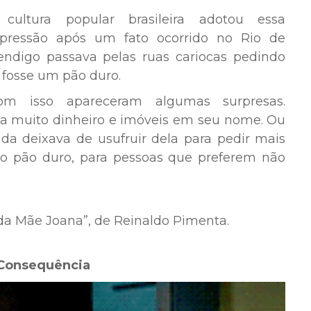
A
cultura popular
brasileira adotou essa
xpressão após um
fato
ocorrido no Rio de
ndigo
passava pelas ruas cariocas
pedindo
 fosse um
pão duro
.
m isso apareceram algumas surpresas.
ha muito dinheiro
e imóveis em seu nome. Ou
da deixava de usufruir dela para pedir mais
ão pão duro
, para pessoas que preferem não
a da Mãe Joana”, de Reinaldo Pimenta.
 Consequência