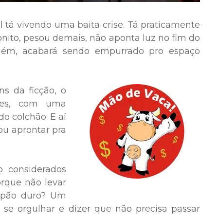
 tá vivendo uma baita crise. Tá praticamente
onito, pesou demais, não aponta luz no fim do
guém, acabará sendo empurrado pro espaço
s da ficção, o
aves, com uma
 colchão. E aí
ou aprontar pra
.
o considerados
orque não levar
 pão duro? Um
se orgulhar e dizer que não precisa passar