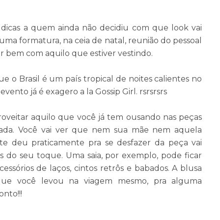
 dicas a quem ainda não decidiu com que look vai
numa formatura, na ceia de natal, reunião do pessoal
ir bem com aquilo que estiver vestindo.
e o Brasil é um país tropical de noites calientes no
ento já é exagero a la Gossip Girl. rsrsrsrs
roveitar aquilo que você já tem ousando nas peças
olada. Você vai ver que nem sua mãe nem aquela
e deu praticamente pra se desfazer da peça vai
s do seu toque. Uma saia, por exemplo, pode ficar
ssórios de laços, cintos retrôs e babados. A blusa
 que você levou na viagem mesmo, pra alguma
onto!!!